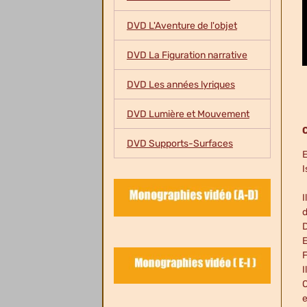
DVD L'Aventure de l'objet
DVD La Figuration narrative
DVD Les années lyriques
DVD Lumière et Mouvement
DVD Supports-Surfaces
E
I
I
d
D
E
F
I
O
e