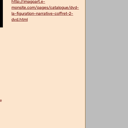
http://imagoart.e-
monsite.com/pages/catalogue/dvd-
la-figuration-narrative-coffret-2-
dvd.html
de