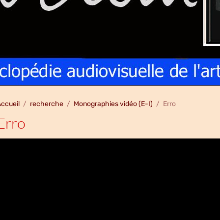
ccueil
recherche
Monographies vidéo (E-I)
Erro
Erro