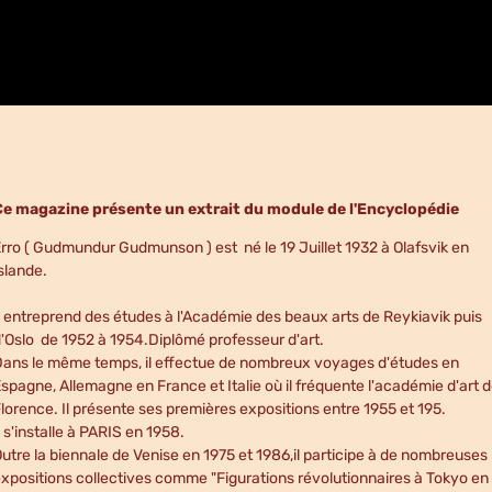
Ce magazine présente un extrait du module de l'Encyclopédie
rro ( Gudmundur Gudmunson ) est né le 19 Juillet 1932 à Olafsvik en
slande.
l entreprend des études à l'Académie des beaux arts de Reykiavik puis
'Oslo de 1952 à 1954.Diplômé professeur d'art.
ans le même temps, il effectue de nombreux voyages d'études en
spagne, Allemagne en France et Italie où il fréquente l'académie d'art 
lorence. Il présente ses premières expositions entre 1955 et 195.
l s'installe à PARIS en 1958.
utre la biennale de Venise en 1975 et 1986,il participe à de nombreuses
xpositions collectives comme "Figurations révolutionnaires à Tokyo en