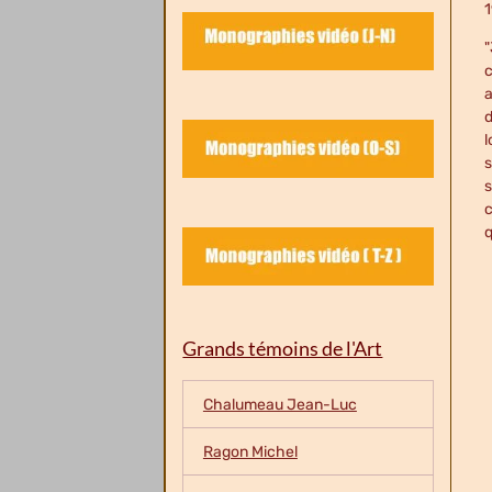
1
"
c
a
d
l
s
s
c
q
Grands témoins de l'Art
Chalumeau Jean-Luc
Ragon Michel