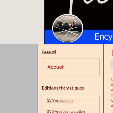
Accueil
Accueil
D
d
Editions thématiques
d
3
c
DVD Art concret
d
DVD Art et contestation