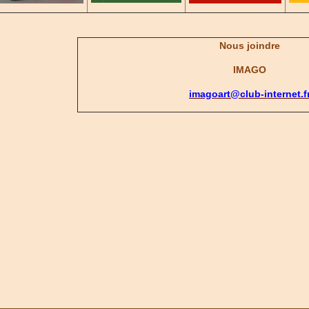
Nous joindre
IMAGO
imagoart@club-internet.f