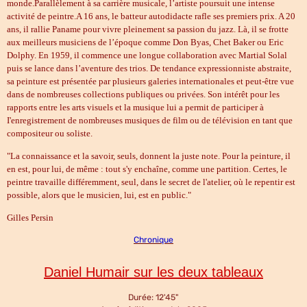
monde.Parallèlement à sa carrière musicale, l’artiste poursuit une intense
activité de peintre.A 16 ans, le batteur autodidacte rafle ses premiers prix. A 20
ans, il rallie Paname pour vivre pleinement sa passion du jazz. Là, il se frotte
aux meilleurs musiciens de l’époque comme Don Byas, Chet Baker ou Eric
Dolphy. En 1959, il commence une longue collaboration avec Martial Solal
puis se lance dans l’aventure des trios. De tendance expressionniste abstraite,
sa peinture est présentée par plusieurs galeries internationales et peut-être vue
dans de nombreuses collections publiques ou privées. Son intérêt pour les
rapports entre les arts visuels et la musique lui a permit de participer à
I'enregistrement de nombreuses musiques de film ou de télévision en tant que
compositeur ou soliste.
"La connaissance et la savoir, seuls, donnent la juste note. Pour la peinture, il
en est, pour lui, de même : tout s'y enchaîne, comme une partition. Certes, le
peintre travaille différemment, seul, dans le secret de l'atelier, où le repentir est
possible, alors que le musicien, lui, est en public."
Gilles Persin
Chronique
Daniel Humair sur les deux tableaux
Durée: 12'45"