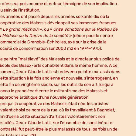
rofesseur puis comme directeur, témoigne de son implication
u sein de l'institution.
es années ont passé depuis les années soixante dix où la
oopérative des Malassis développait ses immenses fresques
(«
Le grand méchou
i », ou «
Onze Variations sur le Radeau de
a Méduse ou la Dérive de la société
» (décor pour le centre
ommercial de Grenoble-Échirolles, axé sur la crise de la
société de consommation sur 2000 m2 en 1974-1975).
e peintre "mal élevé" des Malassis et le directeur plus policé de
'Ecole des Beaux-arts cohabitent dans le même homme. A ce
oment, Jean-Claude Latil est redevenu peintre mal assis dans
ette situation à la fois ancienne et nouvelle, s'interrogeant, en
ette fin de vingtième siècle, sur les outils de son art, lui qui a
onnu le grand écart entre le militantisme des Malassis et
'approche artistique d'une nouvelle génération.
orsque la coopérative des Malassis était née, les artistes
vaient choisi ce nom de la rue où ils travaillaient à Bagnolet,
lin d'oeil à cette situation d'artistes volontairement non
nstallés. Jean-Claude Latil , sur l'ensemble de son itinéraire
ontrasté, fut peut-être le plus mal assis de tous. parfois un de
ces tintamarres. CG