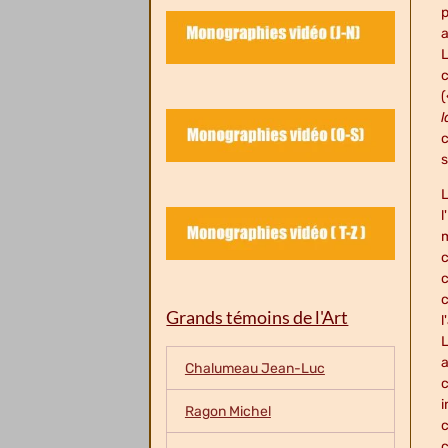
p
a
L
c
l
c
L
l
m
c
c
c
Grands témoins de l'Art
l
L
a
Chalumeau Jean-Luc
c
i
Ragon Michel
c