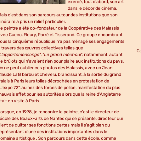
exercé, tout d'abord, son art
dans le décor de cinéma.
ais c'est dans son parcours autour des institutions que son
tinéraire a pris un relief particulier.
e peintre a été co-fondateur de la Coopérative des Malassis
vec Cueco, Fleury, Parré et Tisserand. Ce groupe encombrant
sous la cinquième république n'a pas ménagé ses engagements
 travers des œuvres collectives telles que
Co
L'appartemensonge
", "
Le grand méchoui
", notamment, autant
e brûlots qui n'avaient rien pour plaire aux institutions du pays.
n ne peut oublier ces photos des Malassis, avec un Jean-
laude Latil barbu et chevelu, brandissant, à la sortie du grand
alais à Paris leurs toiles décrochées en protestation de
L'expo 72", au nez des forces de police, manifestation du plus
auvais effet pour les autorités alors que la reine d’Angleterre
tait en visite à Paris.
orsque, en 1998, je rencontre le peintre, c'est le directeur de
'école des Beaux-arts de Nantes qui se présente, directeur qui
ient de quitter ses fonctions certes mais il s'agit bien du
eprésentant d'une des institutions importantes dans le
omaine artistique . Son parcours dans cette école, comme