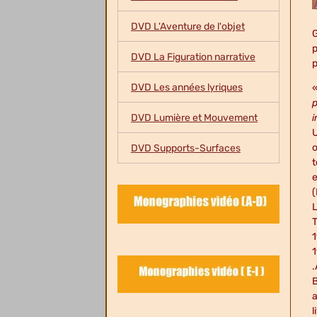
DVD L'Aventure de l'objet
G
p
DVD La Figuration narrative
p
DVD Les années lyriques
p
DVD Lumière et Mouvement
i
U
œ
DVD Supports-Surfaces
t
e
(
L
T
1
1
.
B
a
l