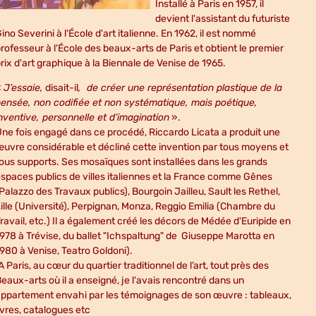
Installé à Paris en 1957, il
devient l'assistant du futuriste
ino Severini à l'École d'art italienne. En 1962, il est nommé
rofesseur à l'École des beaux-arts de Paris et obtient le premier
rix d'art graphique à la Biennale de Venise de 1965.
«
J’essaie,
disait-il
, de créer une représentation plastique de la
ensée, non codifiée et non systématique, mais poétique,
nventive, personnelle et d’imagination
».
ne fois engagé dans ce procédé, Riccardo Licata a produit une
uvre considérable et décliné cette invention par tous moyens et
ous supports. Ses mosaïques sont installées dans les grands
spaces publics de villes italiennes et la France comme Gênes
Palazzo des Travaux publics), Bourgoin Jailleu, Sault les Rethel,
ille (Université), Perpignan, Monza, Reggio Emilia (Chambre du
ravail, etc.) Il a également créé les décors de Médée d'Euripide en
978 à Trévise, du ballet "Ichspaltung" de Giuseppe Marotta en
980 à Venise, Teatro Goldoni).
A Paris, au cœur du quartier traditionnel de l’art, tout près des
eaux-arts où il a enseigné, je l'avais rencontré dans un
ppartement envahi par les témoignages de son œuvre : tableaux,
ivres, catalogues etc