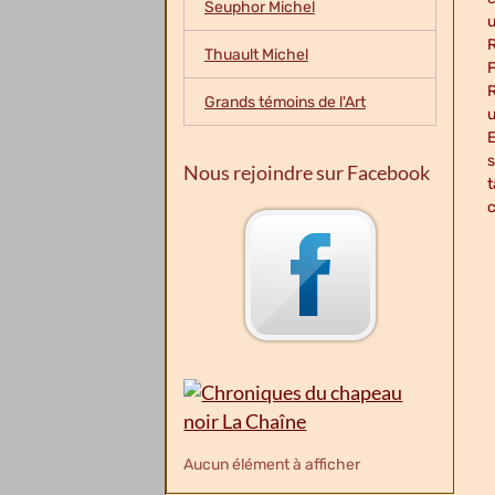
Seuphor Michel
u
R
Thuault Michel
F
R
Grands témoins de l'Art
u
E
s
Nous rejoindre sur Facebook
t
c
Aucun élément à afficher