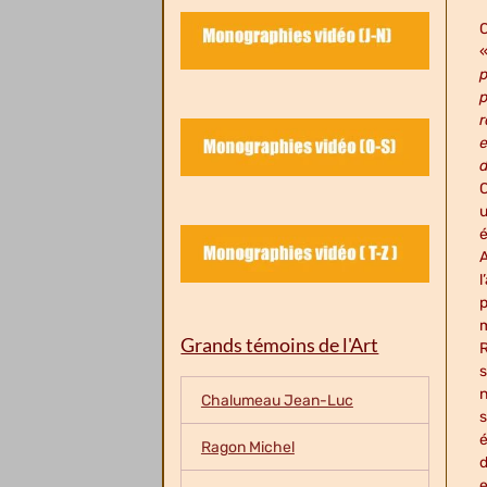
C
p
p
r
e
C
u
é
A
l
p
m
Grands témoins de l'Art
R
s
n
Chalumeau Jean-Luc
s
é
Ragon Michel
d
e