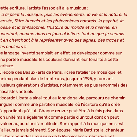
ette écriture, l'artiste l'associait à la musique :
«
J’ai peint la musique, puis les événements, la vie et la nature, la
ensée, l’être humain et les phénomènes naturels, la psyché, la
oésie et la philosophie, l’histoire du monde et la mienne, en
acontant, comme dans un journal intime, tout ce que je sentais
t en cherchant à le représenter avec des signes, des traces et
des couleurs
»
e langage inventé semblait, en effet, se développer comme sur
ne portée musicale, les couleurs donnant leur tonalité à cette
criture.
 l'école des Beaux-arts de Paris, il créa l’atelier de mosaïque et
’anima pendant plus de trente ans, jusqu’en 1995, y formant
lusieurs générations d’artistes, notamment les plus renommés des
osaïstes actuels
iccardo Licata a ainsi, tout au long de sa vie, parcouru ce chemin
ingulier comme une partition musicale, où l'écriture qu'il a créé
'appartient qu'à lui. Chaque œuvre peut être à la fois prise dans
on unité mais également comme partie d'un tout dont on peut
valuer aujourd'hui l'amplitude. Son rapport à la musique ne s'est
'ailleurs jamais démenti. Son épouse, Marie Battistella, chanteur
t chercheur de la musique de la Renaissance, partagea cet