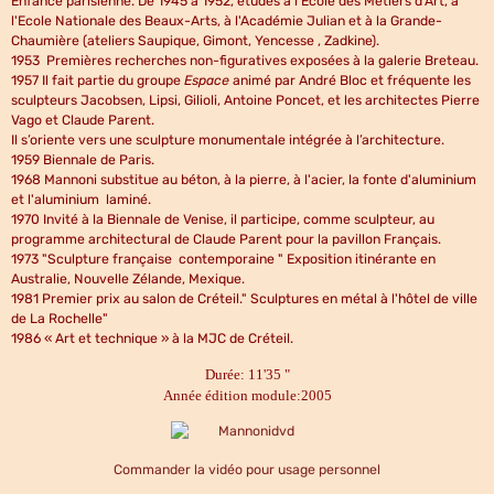
Enfance parisienne. De 1945 à 1952, études à l'Ecole des Métiers d'Art, à
l'Ecole Nationale des Beaux-Arts, à l'Académie Julian et à la Grande-
Chaumière (ateliers Saupique, Gimont, Yencesse , Zadkine).
1953 Premières recherches non-figuratives exposées à la galerie Breteau.
1957 Il fait partie du groupe
Espace
animé par André Bloc et fréquente les
sculpteurs Jacobsen, Lipsi, Gilioli, Antoine Poncet, et les architectes Pierre
Vago et Claude Parent.
Il s’oriente vers une sculpture monumentale intégrée à l’architecture.
1959 Biennale de Paris.
1968 Mannoni substitue au béton, à la pierre, à l'acier, la fonte d'aluminium
et l'aluminium laminé.
1970 Invité à la Biennale de Venise, il participe, comme sculpteur, au
programme architectural de Claude Parent pour la pavillon Français.
1973 "Sculpture française contemporaine " Exposition itinérante en
Australie, Nouvelle Zélande, Mexique.
1981 Premier prix au salon de Créteil." Sculptures en métal à l'hôtel de ville
de La Rochelle"
1986 « Art et technique » à la MJC de Créteil.
Durée: 11'35 "
Année édition module:2005
Commander la vidéo pour usage personnel