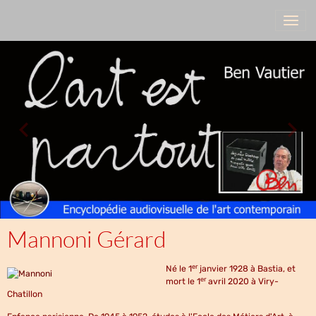
Mannoni Gérard
er
Né le
1
janvier 1928
à Bastia, et
er
mort le
1
avril 2020
à Viry-
Chatillon