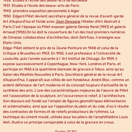
1928 Etudes à l'école des beaux-arts de Bordeaux
1931 Etudes à l'école des beaux-arts de Paris
1940 première exposition personnelle à Alger
1950 Edgard Pillet devient secrétaire général de la revue d'avant-garde
Art d'Aujourd'hui et fonde avec
Jean D
ewasne
l'Atelier d'Art Abstrait à
Paris C'est l'époque où Pillet exposer galerie Denise René (1951) et galerie
Arnaud (1955).On lui doit la couverture de l'un des tout premiers numéros
de Cimaise; collaborateur d'architectes, dont Zehrfuss, il enseigne aux
Etats-Unis.
Edgar Pillet obtient le prix de la Jeune Peinture en 1948 et celui de la
Critique à Bruxelles en 1953. En 1955, il est professeur à l'Université de
Louisville, puis l'année suivante à l' Art Institut de Chicago. En 1959, il
expose successivement à Copenhague, New-York, Londres et Paris, et
participe en 1965 à la quatrième biennale de gravure à Tokyo, ainsi qu'au
Salon des Réalités Nouvelles à Paris. Secrétaire général de la revue Art
d'Aujourd'hui, il apparaît aux côtés de son fondateur, André Bloc, comme un
ardent défenseur de l'art moderne et du concept toujours d'actualité de la
synthèse des arts. L'une des caractéristiques majeures de l'œuvre de Pillet
est l'association de la sculpture, en l'occurrence le relief, à l'architecture.
Son discours est fondé sur l'emploi de figures géométriques élémentaires
et schématisées, ainsi que sur l'opposition du plein et du vide, d'où il résulte
des contrastes de formes et de reliefs producteurs de rythmes. La
technique du ciment moulé, utilisée pour les piliers de l'amphithéâtre Louis
Weil, illustre ce principe comparable à celui de la gravure en creux.
Durée: 12'30"