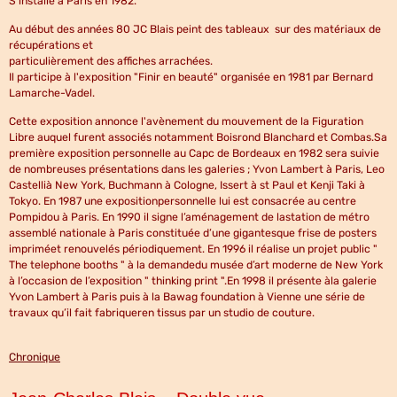
S'installe à Paris en 1982.
Au début des années 80 JC Blais peint des tableaux sur des matériaux de
récupérations et
particulièrement des affiches arrachées.
Il participe à l'exposition "Finir en beauté" organisée en 1981 par Bernard
Lamarche-Vadel.
Cette exposition annonce l'avènement du mouvement de la Figuration
Libre auquel furent associés
notamment
Boisrond
Blanchard et
Combas
.
Sa
première exposition personnelle au Capc de Bordeaux
en 1982 sera suivie
de nombreuses présentations dans les galeries ; Yvon Lambert à Paris, Leo
Castellià New York, Buchmann à Cologne, Issert à st Paul et Kenji Taki à
Tokyo. En 1987 une expositionpersonnelle lui est consacrée au centre
Pompidou à Paris. En 1990 il signe l’aménagement de lastation de métro
assemblé nationale à Paris constituée d’une gigantesque frise de posters
impriméet renouvelés périodiquement. En 1996 il réalise un projet public "
The telephone booths " à la demandedu musée d’art moderne de New York
à l’occasion de l’exposition " thinking print ".En 1998 il présente àla galerie
Yvon Lambert à Paris puis à la Bawag foundation à Vienne une série de
travaux qu’il fait fabriqueren tissus par un studio de couture.
Chronique