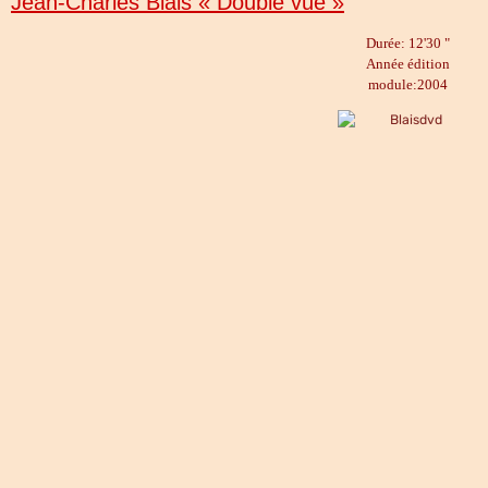
Jean-Charles Blais « Double vue »
Durée: 12'30 "
Année édition
module:2004