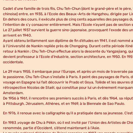
Cadet d’une famille de trois fils, Chu Teh-Chun (dont le grand-père et le pèr
chinoise) entre, en 1935, à l’Ecole des Beaux-Arts de Hangzhou, dirigée par L
En dehors des cours, il exécute plus de cinq cents aquarelles des paysages du 
l’intention de s’y consacrer entièrement. Mais l’Ecole n’ayant pas de section 
Le 27 juillet 1937 survient la guerre sino-japonaise, provoquant l'exode des u
arrivent en 1940.
Ayant obtenu brillamment son diplôme de fin d’études en 1941, il est nommé au
à l'Université de Nankin repliée près de Chongqing. Durant cette période iti
retour à Nankin ; Chu Teh-Chun effectue alors la descente du Yangzejiang, qui es
devient professeur à l’Ecole d’Industrie, section architecture, en 1950. En 1951
occidentale.
Le 29 mars 1955, il embarque pour l’Europe, et après un mois de traversée par
le passionne, Chu Teh-Chun s’installe à Paris. Il peint des paysages de Paris, d
voyage en Espagne lui fait découvrir le Prado et Goya, Tolède et les œuvres du
rétrospective Nicolas de Staël, qui constitue pour lui un événement marquan
Amsterdam.
De 1956 à 1961, il rencontre ses premiers succès à Paris, et dès 1964, sa rép
à Pittsburgh, Jérusalem, Athènes, et en 1969, à la Biennale de Sao Paulo.
En 1976, il renoue avec la calligraphie qu’il a pratiquée dans sa jeunesse. C’es
En 1983 ,voyage de Chu à Pékin, où il est invité par l’Union des Artistes de Ch
renommée, partie d’Occident, s’étend maintenant à l’Asie.