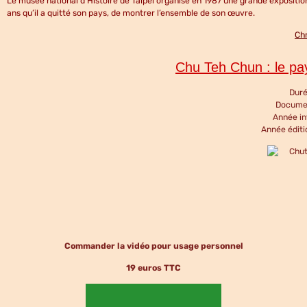
Le musée national d’Histoire de Taipei organise en 1987 une grande exposition
ans qu’il a quitté son pays, de montrer l’ensemble de son œuvre.
Ch
Chu Teh Chun : le pay
Duré
Documen
Année in
Année édit
Commander la vidéo pour usage personnel
19 euros TTC