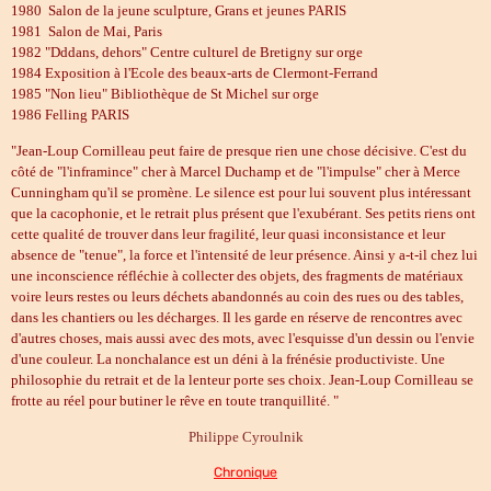
1980 Salon de la jeune sculpture, Grans et jeunes PARIS
1981 Salon de Mai, Paris
1982 "Dddans, dehors" Centre culturel de Bretigny sur orge
1984 Exposition à l'Ecole des beaux-arts de Clermont-Ferrand
1985 "Non lieu" Bibliothèque de St Michel sur orge
1986 Felling PARIS
"Jean-Loup Cornilleau peut faire de presque rien une chose décisive. C'est du
côté de "l'inframince" cher à Marcel Duchamp et de "l'impulse" cher à Merce
Cunningham qu'il se promène. Le silence est pour lui souvent plus intéressant
que la cacophonie, et le retrait plus présent que l'exubérant. Ses petits riens ont
cette qualité de trouver dans leur fragilité, leur quasi inconsistance et leur
absence de "tenue", la force et l'intensité de leur présence. Ainsi y a-t-il chez lui
une inconscience réfléchie à collecter des objets, des fragments de matériaux
voire leurs restes ou leurs déchets abandonnés au coin des rues ou des tables,
dans les chantiers ou les décharges. Il les garde en réserve de rencontres avec
d'autres choses, mais aussi avec des mots, avec l'esquisse d'un dessin ou l'envie
d'une couleur. La nonchalance est un déni à la frénésie productiviste. Une
philosophie du retrait et de la lenteur porte ses choix. Jean-Loup Cornilleau se
frotte au réel pour butiner le rêve en toute tranquillité. "
Philippe Cyroulnik
Chronique