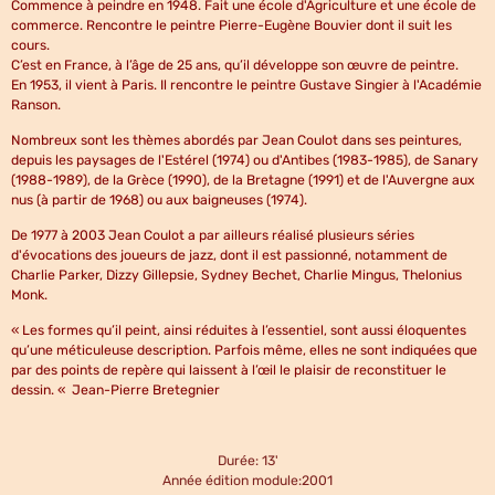
Commence à peindre en 1948. Fait une école d'Agriculture et une école de
commerce. Rencontre le peintre Pierre-Eugène Bouvier dont il suit les
cours.
C’est en France, à l’âge de 25 ans, qu’il développe son œuvre de peintre.
En 1953, il vient à Paris. Il rencontre le peintre Gustave Singier à l'Académie
Ranson.
Nombreux sont les thèmes abordés par Jean Coulot dans ses peintures,
depuis les paysages de l'Estérel (1974) ou d'Antibes (1983-1985), de Sanary
(1988-1989), de la Grèce (1990), de la Bretagne (1991) et de l'Auvergne aux
nus (à partir de 1968) ou aux baigneuses (1974).
De 1977 à 2003 Jean Coulot a par ailleurs réalisé plusieurs séries
d'évocations des joueurs de jazz, dont il est passionné, notamment de
Charlie Parker, Dizzy Gillepsie, Sydney Bechet, Charlie Mingus, Thelonius
Monk.
« Les formes qu’il peint, ainsi réduites à l’essentiel, sont aussi éloquentes
qu’une méticuleuse description. Parfois même, elles ne sont indiquées que
par des points de repère qui laissent à l’œil le plaisir de reconstituer le
dessin. « Jean-Pierre Bretegnier
Durée: 13'
Année édition module:2001