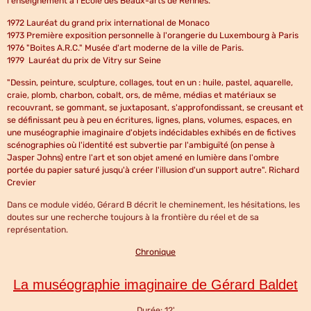
l'enseignement à l'Ecole des Beaux-arts de Rennes.
1972 Lauréat du grand prix international de Monaco
1973 Première exposition personnelle à l'orangerie du Luxembourg à Paris
1976 "Boites A.R.C." Musée d'art moderne de la ville de Paris.
1979 Lauréat du prix de Vitry sur Seine
"Dessin, peinture, sculpture, collages, tout en un : huile, pastel, aquarelle,
craie, plomb, charbon, cobalt, ors, de même, médias et matériaux se
recouvrant, se gommant, se juxtaposant, s'approfondissant, se creusant et
se définissant peu à peu en écritures, lignes, plans, volumes, espaces, en
une muséographie imaginaire d'objets indécidables exhibés en de fictives
scénographies où l'identité est subvertie par l'ambiguïté (on pense à
Jasper Johns) entre l'art et son objet amené en lumière dans l'ombre
portée du papier saturé jusqu'à créer l'illusion d'un support autre". Richard
Crevier
Dans ce module vidéo, Gérard B décrit le cheminement, les hésitations, les
doutes sur une recherche toujours à la frontière du réel et de sa
représentation.
Chronique
La muséographie imaginaire de Gérard Baldet
Durée: 12'