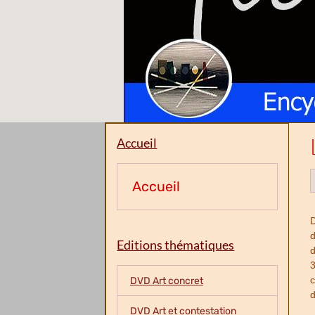
Accueil
Accueil
D
d
Editions thématiques
d
3
c
DVD Art concret
d
DVD Art et contestation