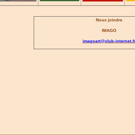
Nous joindre
IMAGO
imagoart@club-internet.f